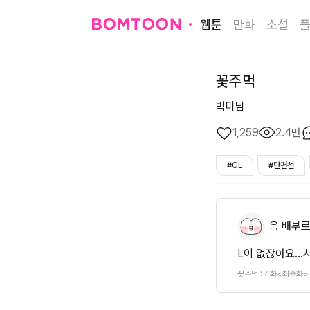
웹툰
만화
소설
꽃주먹
박미남
1,259
2.4만
#GL
#단편선
#무서운건지_설레는건지
음 배부
L이 없잖아요..
꽃주먹 : 4화<최종화>