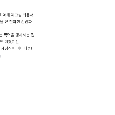
약체 여고생 최윤서, 
을 낀 전학생 손권화
는 폭력을 행사하는 권
짝 미쳤지만

 제정신이 아니니까!
1