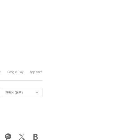
어
Google Play
App store
한국어 (봄툰)