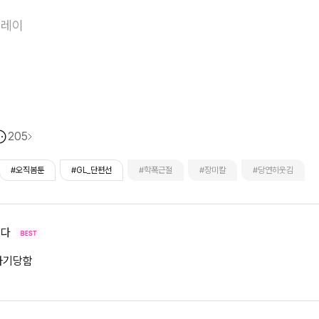
꽃주먹
플레이
205
#오직봄툰
#GL_단편선
#학폭근절
#장미칼
#당연히웃김
르다
.사기당함