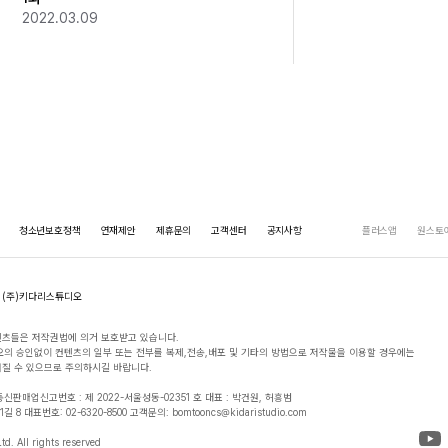
2022.03.09
청소년보호정책
연재제안
제휴문의
고객센터
공지사항
플러스앱
원스토
(주)키다리스튜디오
츠들은 저작권법에 의거 보호받고 있습니다.

의 승인없이 컨텐츠의 일부 또는 전부를 복제,전송,배포 및 기타의 방법으로 저작물을 이용할 경우에는

질 수 있으므로 주의하시길 바랍니다.

 통신판매업신고번호 : 제 2022-서울성동-02351 호 대표 : 박건원, 허흥범

 대표번호: 02-6320-8500 고객문의: bomtooncs@kidaristudio.com

d. All rights reserved