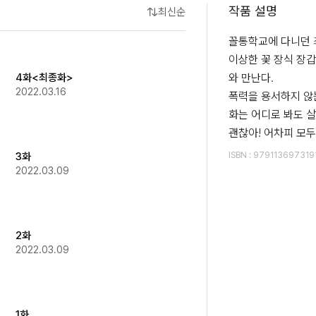
작품 설명
최신순
꼴통학교에 다니던 최
이상한 꽃 장식 장갑
4화<최종화>
와 만난다.

2022.03.16
폭력을 용서하지 않
화는 어디로 봐도 살
괜찮아! 어차피 모두
3화
ISBN
:
979113697319
2022.03.09
2화
2022.03.09
1화