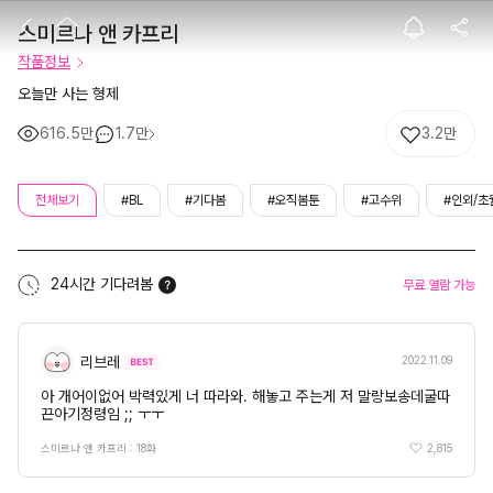
스미르나 앤 카프
스미르나 앤 카프리
작품정보
오늘만 사는 형제
616.5만
1.7만
3.2만
전체보기
#BL
#기다봄
#오직봄툰
#고수위
#인외/초
24시간 기다려봄
무료 열람 가능
리브레
2022.11.09
아 개어이없어 박력있게 너 따라와. 해놓고 주는게 저 말랑보송데굴따
끈아기정령임 ;; ㅜㅜ
2,815
스미르나 앤 카프리 : 18화