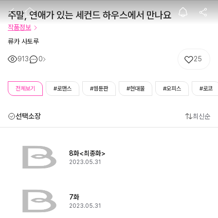
주말, 연애가 있
주말, 연애가 있는 세컨드 하우스에서 만나요
작품정보
류카 사토루
913
0
25
전체보기
#로맨스
#웹툰판
#현대물
#오피스
#로코
선택소장
최신순
8화<최종화>
2023.05.31
7화
2023.05.31