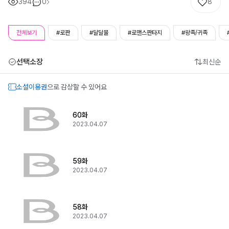
394
0
8
전체보기
#로판
#달달물
#로맨스판타지
#왕족/귀족
선택소장
최신순
소설이용권
으로 감상할 수 있어요
60화
2023.04.07
59화
2023.04.07
58화
2023.04.07