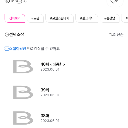
183
0
8
전체보기
#로판
#로맨스판타지
#걸크러시
#순정남
선택소장
최신순
소설이용권
으로 감상할 수 있어요
40화 <최종화>
2023.06.01
39화
2023.06.01
38화
2023.06.01