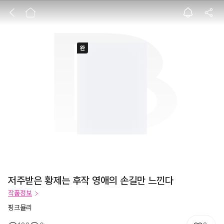
저주받은 황제는 
저주받은 황제는 후작 영애의 손길만 느낀다
작품정보
핑크뮬리