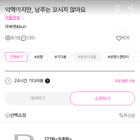
악역이지만, 남주
악역이지만, 남주는 꼬시지 않아요
작품정보
마북명&kuri
8.1만
136
816
전체보기
#로판
#기다봄
#동양시대물
#로맨스판타지
24시간 기다려봄
무료 열람 가능
대여하기
소장하기
선택소장
최신순
121화<최종화>