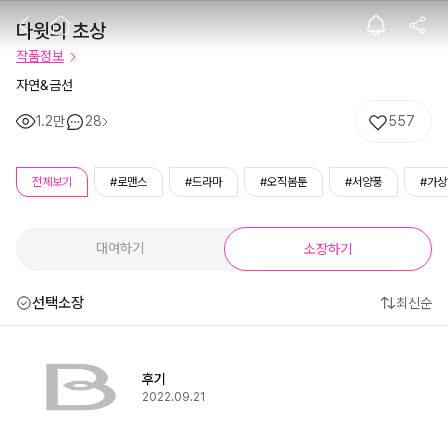
다윗의 초상
다윗의 초상
작품정보
자연&금선
1.2만
28
557
전체보기
#로맨스
#드라마
#오직봄툰
#서양풍
#가
대여하기
소장하기
선택소장
최신순
후기
2022.09.21