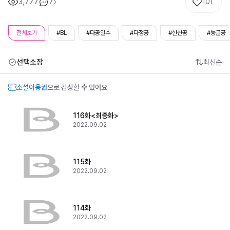
3,777
7
101
전체보기
#BL
#다공일수
#다정공
#헌신공
#능글공
선택소장
최신순
소설이용권
으로 감상할 수 있어요
116화<최종화>
2022.09.02
115화
2022.09.02
114화
2022.09.02