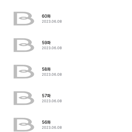
60화
2023.06.08
59화
2023.06.08
58화
2023.06.08
57화
2023.06.08
56화
2023.06.08