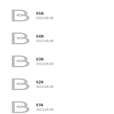
65화
2023.06.08
64화
2023.06.08
63화
2023.06.08
62화
2023.06.08
61화
2023.06.08