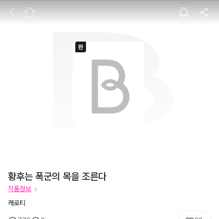
황후는 폭군의 목
황후는 폭군의 목을 조른다
작품정보
캐로티