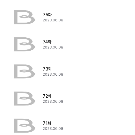
75화
2023.06.08
74화
2023.06.08
73화
2023.06.08
72화
2023.06.08
71화
2023.06.08