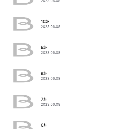
2023.06.08
10화
2023.06.08
9화
2023.06.08
8화
2023.06.08
7화
2023.06.08
6화