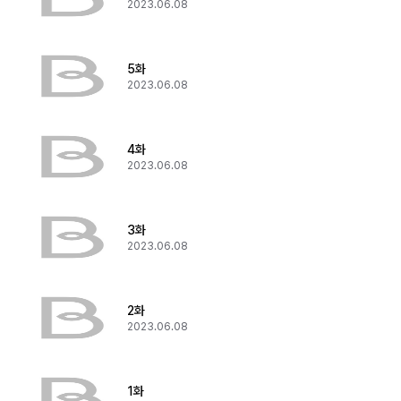
2023.06.08
5화
2023.06.08
4화
2023.06.08
3화
2023.06.08
2화
2023.06.08
1화