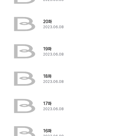
20화
2023.06.08
19화
2023.06.08
18화
2023.06.08
17화
2023.06.08
16화