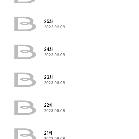
25화
2023.06.08
24화
2023.06.08
23화
2023.06.08
22화
2023.06.08
21화
2023.06.08