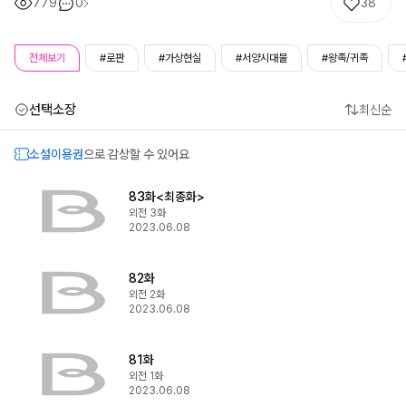
779
0
38
전체보기
#로판
#가상현실
#서양시대물
#왕족/귀족
선택소장
최신순
소설이용권
으로 감상할 수 있어요
83화<최종화>
외전 3화
2023.06.08
82화
외전 2화
2023.06.08
81화
외전 1화
2023.06.08