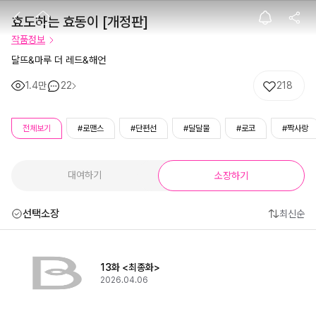
효도하는 효동이 
효도하는 효동이 [개정판]
작품정보
달뜨&마루 더 레드&해언
1.4만
22
218
전체보기
#로맨스
#단편선
#달달물
#로코
#짝사랑
대여하기
소장하기
선택소장
최신순
13화 <최종화>
2026.04.06