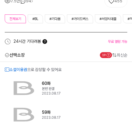
7.5만
94
455
전체보기
#BL
#기다봄
#가이드버스
#서양시대물
#
24시간 기다려봄
무료 열람 가능
선택소장
최신순
소설이용권
으로 감상할 수 있어요
60화
본편 완결
2023.08.17
59화
2023.08.17