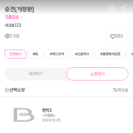
충견[개정판]
충견[개정판]
작품정보
네코&123
1.5만
282
전체보기
#BL
#하드코어
#신분차이
#몸정에서맘정
대여하기
소장하기
선택소장
최신순
번외2
<최종화>
2024.12.25