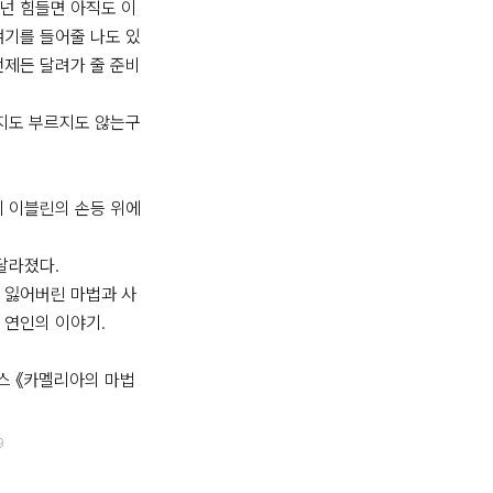
넌 힘들면 아직도 이
얘기를 들어줄 나도 있
언제든 달려가 줄 준비
찾지도 부르지도 않는구
기 이블린의 손등 위에 
달라졌다.

 잃어버린 마법과 사
 연인의 이야기.

스 《카멜리아의 마법
9