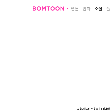
웹툰
만화
소설
카멜리아의 마