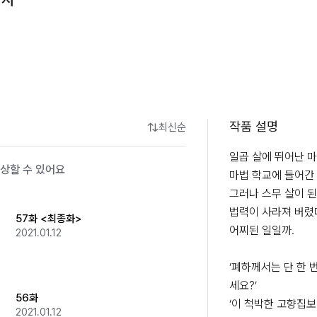
작품 설명
최신순
일곱 살에 뛰어난 마
상할 수 있어요
마법 학교에 들어간 
그러나 스무 살이 된
법력이 사라져 버렸다
57화 <최종화>
어찌된 일일까.

2021.01.12
‘폐하께서는 단 한 
세요?’

56화
‘이 척박한 고향집보
2021.01.12