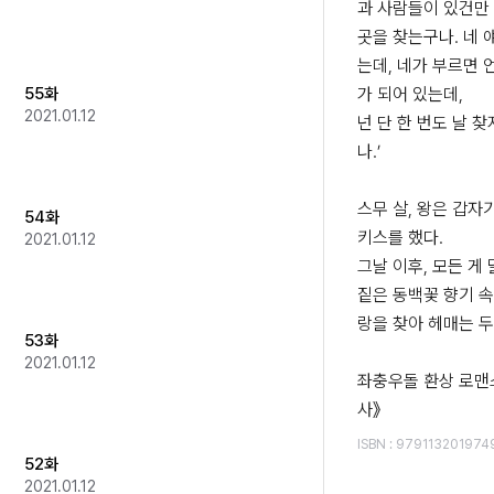
과 사람들이 있건만 
곳을 찾는구나. 네 
는데, 네가 부르면 
55화
가 되어 있는데,

2021.01.12
넌 단 한 번도 날 
나.’ 

스무 살, 왕은 갑자
54화
키스를 했다.

2021.01.12
그날 이후, 모든 게 
짙은 동백꽃 향기 속
랑을 찾아 헤매는 두
53화
2021.01.12
좌충우돌 환상 로맨
사》
ISBN
:
979113201974
52화
2021.01.12