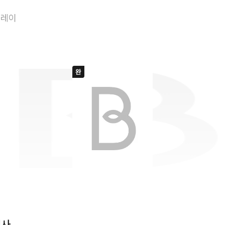
카멜리아의 마법
플레이
법사