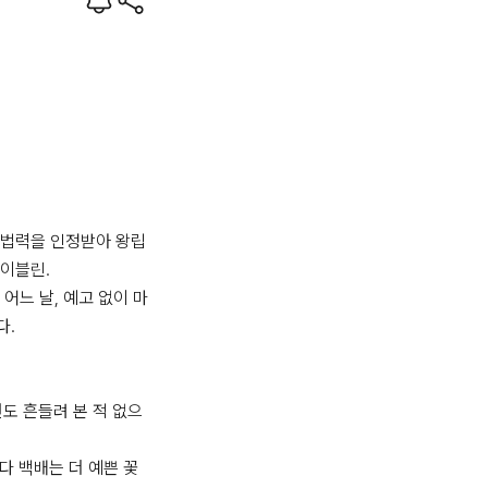
법력을 인정받아 왕립 
이블린.

 어느 날, 예고 없이 마
.

번도 흔들려 본 적 없으
다 백배는 더 예쁜 꽃