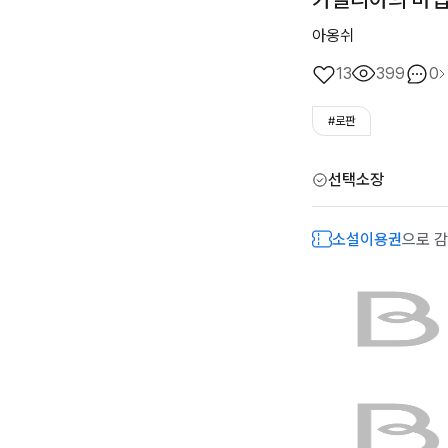
아옹쉬
13
399
0
#로판
선택소장
소설이용권
으로 감