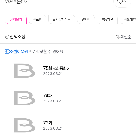
48
0
8
전체보기
#로판
#서양시대물
#회귀
#동거물
#오해/
선택소장
최신순
소설이용권
으로 감상할 수 있어요
75화 <최종화>
2023.03.21
74화
2023.03.21
73화
2023.03.21