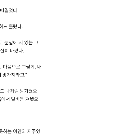
떠밀었다.

도 흘렀다.

로 눈앞에 서 있는 그
절히 바랐다.

 마음으로 그렇게, 내 
 망가지라고.”

너도 나처럼 망가졌으
옥에서 발버둥 쳐봤으
 못하는 이안의 저주였