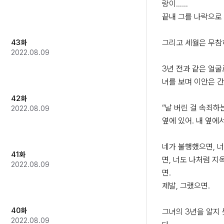
랑이……

끝내 그를 나락으로 
43화
그리고 세월은 무참히
2022.08.09
3년 전과 같은 얼굴
녀를 보며 이안은 간
42화
“날 버린 걸 속죄하는
2022.08.09
옆에 있어. 내 옆에서
네가 불행했으면, 
41화
면, 너도 나처럼 지
2022.08.09
면.

제발, 그랬으면.

40화
그녀의 3년을 알지
2022.08.09