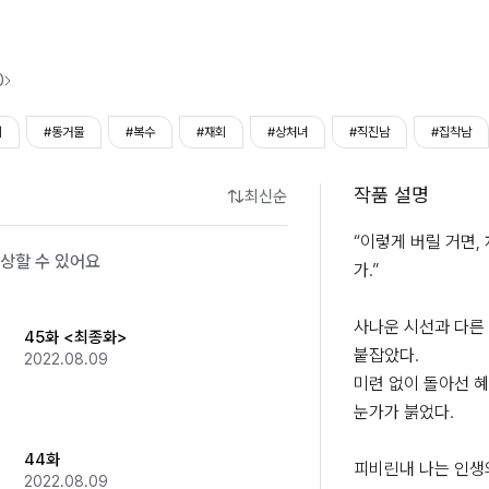
0
이
#동거물
#복수
#재회
#상처녀
#직진남
#집착남
작품 설명
최신순
“이렇게 버릴 거면, 
상할 수 있어요
가.”

사나운 시선과 다른 
45화 <최종화>
붙잡았다.

2022.08.09
미련 없이 돌아선 혜
눈가가 붉었다.

44화
피비린내 나는 인생
2022.08.09