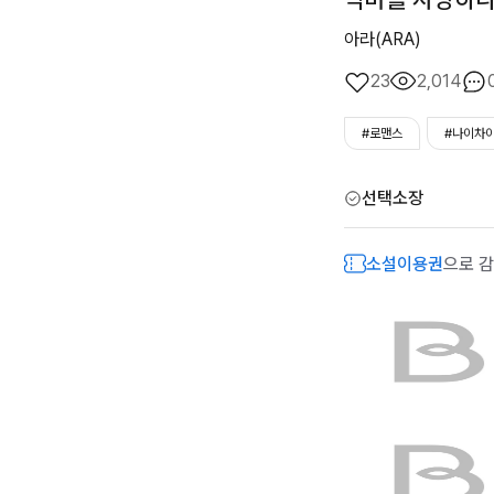
아라(ARA)
23
2,014
#로맨스
#나이차
선택소장
소설이용권
으로 감