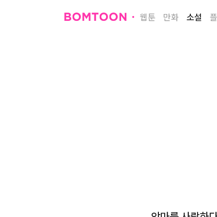
웹툰
만화
소설
악마를 사랑하