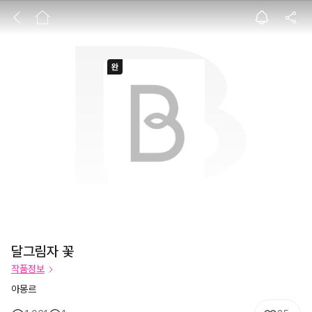
달그림자 꽃
달그림자 꽃
작품정보
아몽르