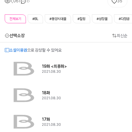
1,061
1
35
전체보기
#BL
#동양시대물
#힐링
#성장물
#다정공
선택소장
최신순
소설이용권
으로 감상할 수 있어요
19화 <최종화>
2021.08.30
18화
2021.08.30
17화
2021.08.30