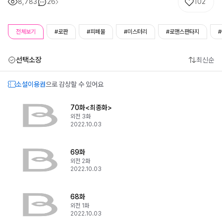
8,783
26
102
전체보기
#로판
#피폐물
#미스터리
#로맨스판타지
선택소장
최신순
소설이용권
으로 감상할 수 있어요
70화<최종화>
외전 3화
2022.10.03
69화
외전 2화
2022.10.03
68화
외전 1화
2022.10.03