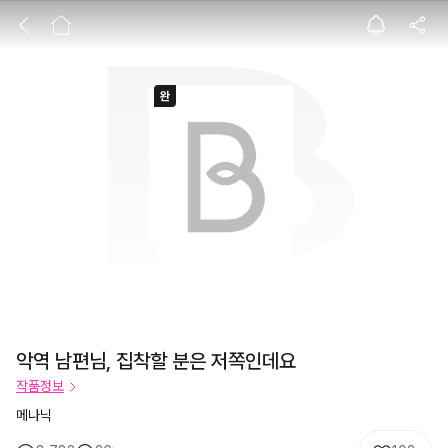
악역 남편님, 집
악역 남편님, 집착할 분은 저쪽인데요
작품정보
메나닉