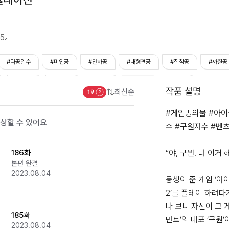
5
#다공일수
#미인공
#연하공
#대형견공
#집착공
#까칠공
#헌신수
#단정수
#재벌수
#우월수
#연상수
#빙의/
작품 설명
최신순
계
#사내연애
#정치/사회/재벌
#게임물
#달달물
#일상물
#게임빙의물 #아이
상할 수 있어요
#수시점
#힐링
수 #구원자수 #벤츠
186화
“야, 구원. 너 이거 해
본편 완결
2023.08.04
동생이 준 게임 ‘아
2’를 플레이 하려다
나 보니 자신이 그 
185화
먼트’의 대표 ‘구원’
2023.08.04