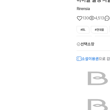
Rirensia
130
4,513
#BL
#현대물
#다정수
#순진수
선택소장
#오해/착각
#연예
소설이용권
으로 감
#잔잔물
#성장물