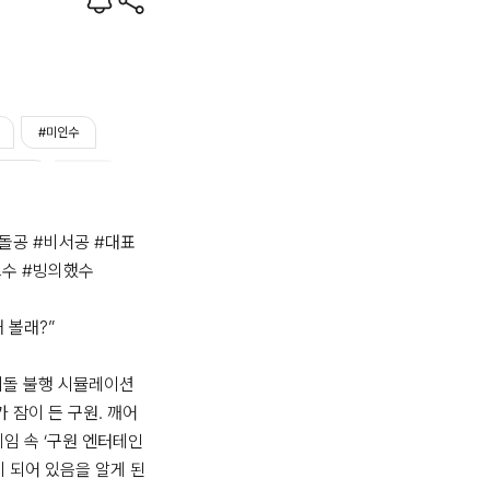
#미인수
차원이동
#질투
#힐링물
돌공 #비서공 #대표
수 #빙의했수

 볼래?”

이돌 불행 시뮬레이션 
가 잠이 든 구원. 깨어
게임 속 ‘구원 엔터테인
이 되어 있음을 알게 된