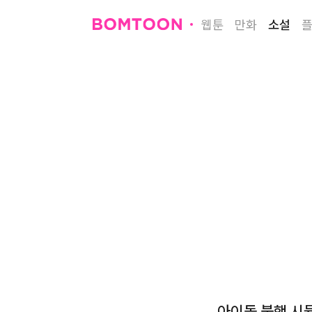
웹툰
만화
소설
아이돌 불행 시