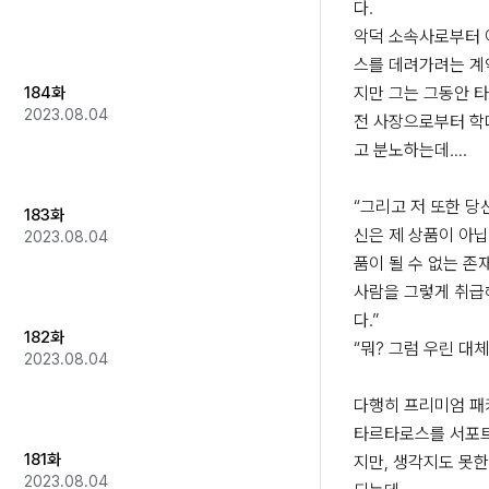
다.

악덕 소속사로부터 
스를 데려가려는 계약
184화
지만 그는 그동안 
2023.08.04
전 사장으로부터 학
고 분노하는데….

“그리고 저 또한 당
183화
신은 제 상품이 아닙
2023.08.04
품이 될 수 없는 존재
사람을 그렇게 취급
다.”

182화
“뭐? 그럼 우린 대체
2023.08.04
다행히 프리미엄 패
타르타로스를 서포
181화
지만, 생각지도 못한
2023.08.04