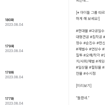
되는데…

[※ 아이돌 그룹 타
하게 해 보세요!]

180화
2023.08.04
#현대물 #다공일수 
대형견공 #집착공 
정수 #순진수 #헌신
179화
#재벌수 #연상수 
2023.08.04
질투 #오해/착각 #
치/사회/재벌 #게임
#일상물 #힐링물 #
178화
잔물 #수시점

2023.08.04
[미리보기]

“들켰네.”

177화
2023.08.04