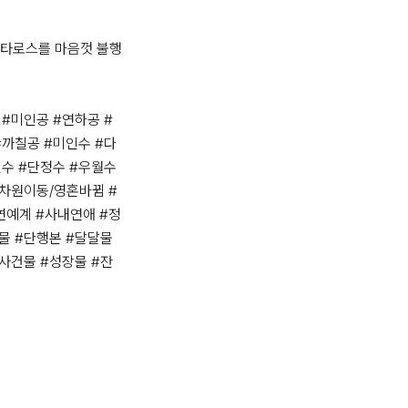
르타로스를 마음껏 불행
#미인공 #연하공 #
#까칠공 #미인수 #다
수 #단정수 #우월수 
#차원이동/영혼바뀜 #
연예계 #사내연애 #정
물 #단행본 #달달물 
사건물 #성장물 #잔