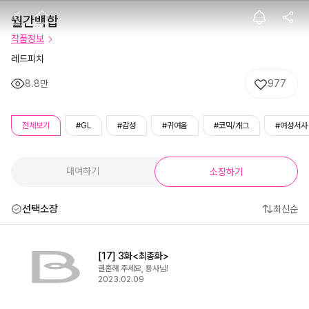
월간백합
월간백합
작품정보
레드피치
8.8만
977
전체보기
#GL
#감성
#귀여움
#코믹/개그
#여성서사
대여하기
소장하기
선택소장
최신순
[17] 3화<최종화>
결혼해 주세요, 용사님!
2023.02.09