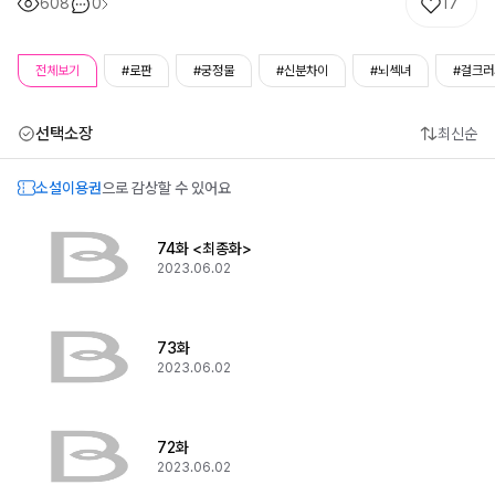
608
0
17
전체보기
#로판
#궁정물
#신분차이
#뇌섹녀
#걸크러
선택소장
최신순
소설이용권
으로 감상할 수 있어요
74화 <최종화>
2023.06.02
73화
2023.06.02
72화
2023.06.02