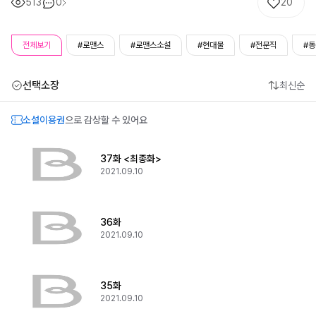
513
0
20
전체보기
#로맨스
#로맨스소설
#현대물
#전문직
#
선택소장
최신순
소설이용권
으로 감상할 수 있어요
37화 <최종화>
2021.09.10
36화
2021.09.10
35화
2021.09.10