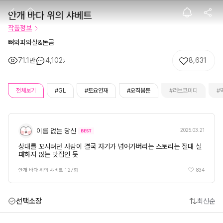
안개 바다 위의 
안개 바다 위의 샤베트
작품정보
뼈와피와살&돈곰
71.1만
4,102
8,631
전체보기
#GL
#토요연재
#오직봄툰
#러브코미디
#
이름 없는 당신
2025.03.21
상대를 꼬시려던 사람이 결국 자기가 넘어가버리는 스토리는 절대 실
패하지 않는 맛집인 듯
834
안개 바다 위의 샤베트 : 27화
선택소장
최신순