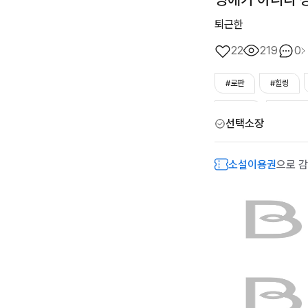
퇴근한
22
219
0
#로판
#힐링
#능력남
#대형견
선택소장
#능력녀
#외유내
소설이용권
으로 감