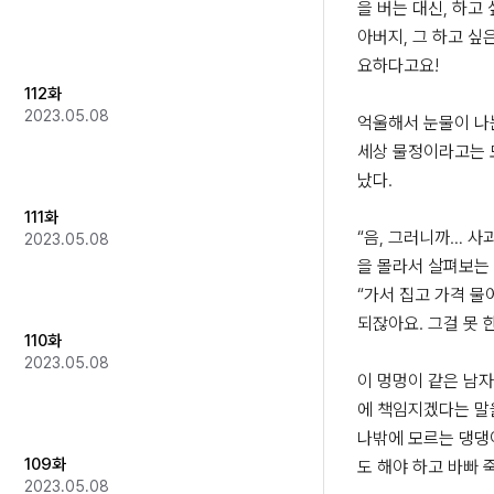
을 버는 대신, 하고 
아버지, 그 하고 싶
요하다고요!

112화
2023.05.08
억울해서 눈물이 나는
세상 물정이라고는 
났다.

111화
“음, 그러니까… 사
2023.05.08
을 몰라서 살펴보는 
“가서 집고 가격 물
되잖아요. 그걸 못 한
110화
2023.05.08
이 멍멍이 같은 남자
에 책임지겠다는 말을
나밖에 모르는 댕댕이
109화
도 해야 하고 바빠 죽
2023.05.08