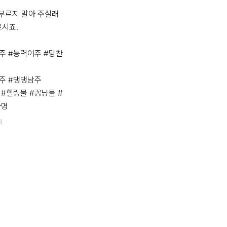
부르지 말아 주실래
시죠.

주 #능력여주 #당찬
주 #댕댕남주

#힐링물 #꽁냥물 #
사명
6