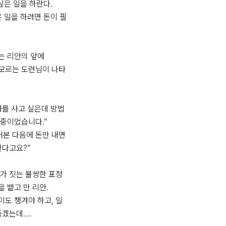
싶은 일을 하란다.

은 일을 하려면 돈이 필
 리안의 앞에

모르는 도련님이 나타
과를 사고 싶은데 방법
중이었습니다.”

어본 다음에 돈만 내면 
다고요?”

가 짓는 불쌍한 표정
 뱉고 만 리안.

도 챙겨야 하고, 일
겠는데….
