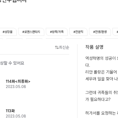
#성장물
#로맨스판타지
#왕족/귀족
#전문직
#전생/환생
남
#순정남
#애교남
#재벌남
#조신남
#직진남
#카리
작품 설명
최신순
강
#털털녀
역성혁명의 성공이 
상할 수 있어요
다.

리안 롤랑은 기울어 
세우려 일을 찾아 나
114화<최종화>
2023.05.08
그런데 귀족들의 취
가 필요하다고?

113화
허가서를 요청하는 
2023.05.08