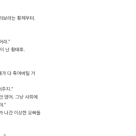
러보라는 황제부터.

라.”

 난 황태후.

내가 다 죽여버릴 거
주지.”

안 댔어. 그냥 사회에
”

가 나간 이상한 오빠들