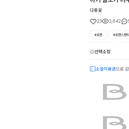
다롱꽃
23
3,642
#로판
#로맨스판
#카리스마남
#츤
선택소장
#대형견남
#능력
소설이용권
으로 감
#힐링
#육아물