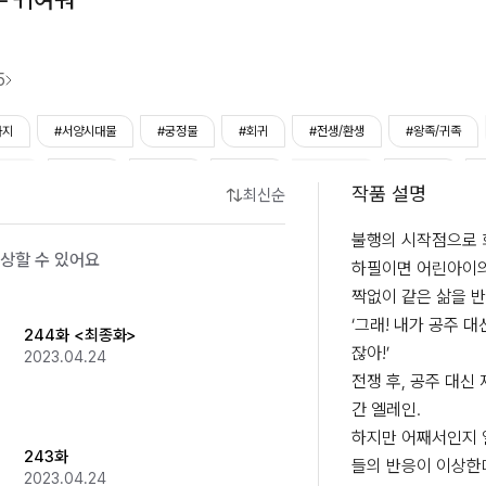
5
타지
#서양시대물
#궁정물
#회귀
#전생/환생
#왕족/귀족
데레남
#직진남
#능력남
#계략남
#사이다남
#다정남
작품 설명
최신순
녀
#다정녀
#사이다녀
#직진녀
#애교녀
#쾌활발랄녀
불행의 시작점으로 회
상할 수 있어요
#성장물
하필이면 어린아이의
짝없이 같은 삶을 반복
‘그래! 내가 공주 
244화 <최종화>
잖아!’

2023.04.24
전쟁 후, 공주 대신
간 엘레인.

하지만 어째서인지 
243화
들의 반응이 이상한데.
2023.04.24