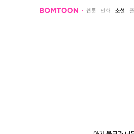
웹툰
만화
소설
아기 볼모가 너