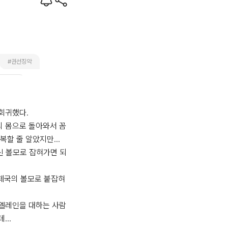
#권선징악
#순정남
#걸크러시
귀했다.

 몸으로 돌아와서 꼼
할 줄 알았지만...

대신 볼모로 잡혀가면 되
 제국의 볼모로 붙잡혀
엘레인을 대하는 사람
..
