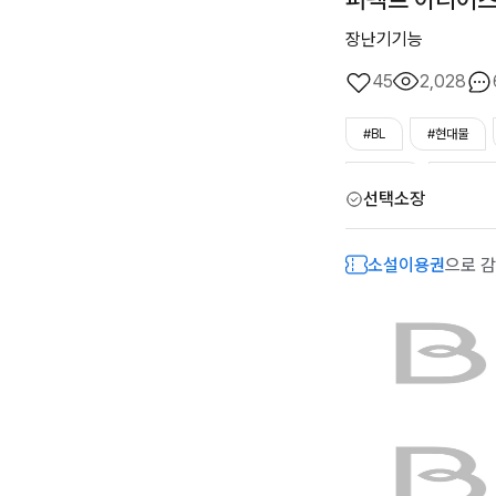
장난기기능
45
2,028
#BL
#현대물
#까칠수
#짝사랑
선택소장
소설이용권
으로 감