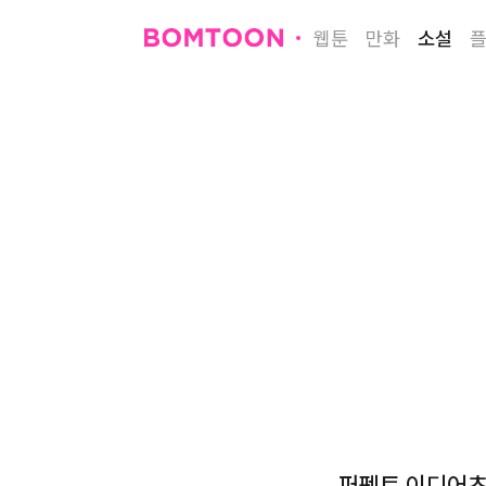
웹툰
만화
소설
퍼펙트 이디어