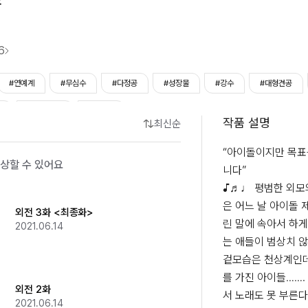
6
#연예계
#무심수
#다정공
#성장물
#강수
#대형견공
공
#코믹/개그
#게임물
작품 설명
최신순
“아이돌이지만 목표
상할 수 있어요
니다”

♪♬♩ 평범한 외모의
은 어느 날 아이돌 
외전 3화 <최종화>
린 말에 속아서 하게
2021.06.14
는 애들이 범상치 않다
겉모습은 천상계인데
를 가진 아이들…….
외전 2화
서 노래도 못 부른다
2021.06.14