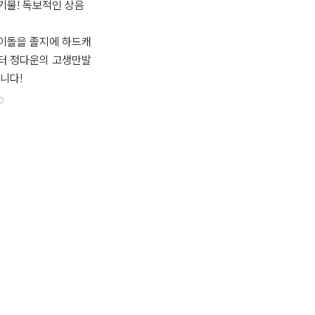
기물! 독보적인 상음
이돌을 졸지에 하드캐
터 정다운의 고생만발 
니다!
0