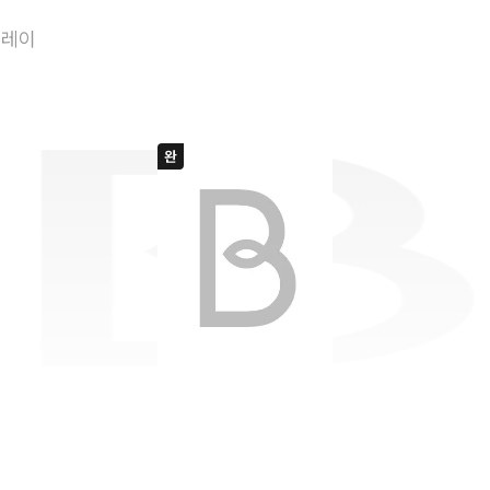
퍼펙트 이디어츠
플레이
츠