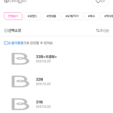
1,953
0
23
전체보기
#로맨스
#현대물
#오해/착각
#복수
#첫사
선택소장
최신순
소설이용권
으로 감상할 수 있어요
33화<최종화>
2021.12.20
32화
2021.12.20
31화
2021.12.20