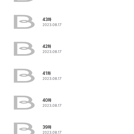
43화
2023.08.17
42화
2023.08.17
41화
2023.08.17
40화
2023.08.17
39화
2023.08.17