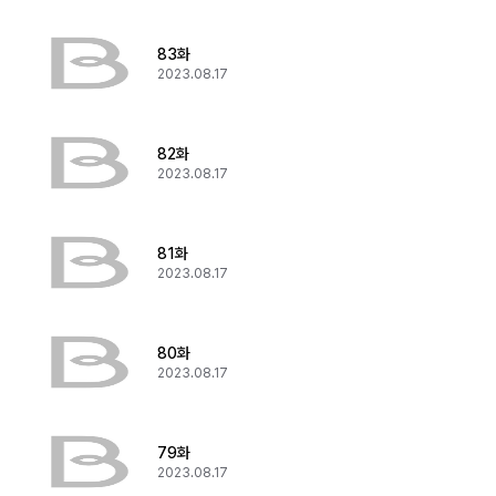
83화
2023.08.17
82화
2023.08.17
81화
2023.08.17
80화
2023.08.17
79화
2023.08.17