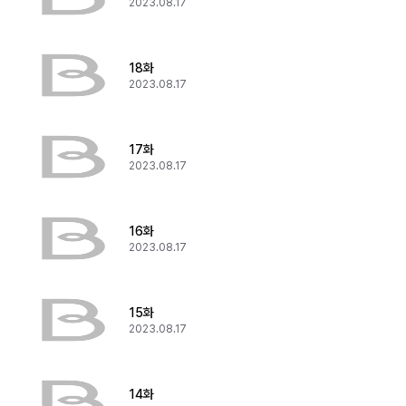
2023.08.17
18화
2023.08.17
17화
2023.08.17
16화
2023.08.17
15화
2023.08.17
14화