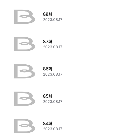
88화
2023.08.17
87화
2023.08.17
86화
2023.08.17
85화
2023.08.17
84화
2023.08.17