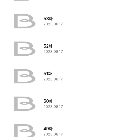
53화
2023.08.17
52화
2023.08.17
51화
2023.08.17
50화
2023.08.17
49화
2023.08.17