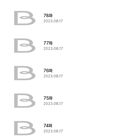
78화
2023.08.17
77화
2023.08.17
76화
2023.08.17
75화
2023.08.17
74화
2023.08.17