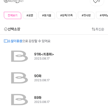
405
0
9
전체보기
#로판
#동거물
#왕족/귀족
#첫사랑
#계략
선택소장
최신순
소설이용권
으로 감상할 수 있어요
91화<최종화>
2023.08.17
90화
2023.08.17
89화
2023.08.17