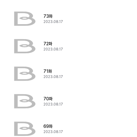
73화
2023.08.17
72화
2023.08.17
71화
2023.08.17
70화
2023.08.17
69화
2023.08.17