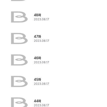
48화
2023.08.17
47화
2023.08.17
46화
2023.08.17
45화
2023.08.17
44화
2023.08.17