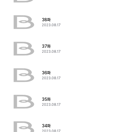
38화
2023.08.17
37화
2023.08.17
36화
2023.08.17
35화
2023.08.17
34화
2023.08.17