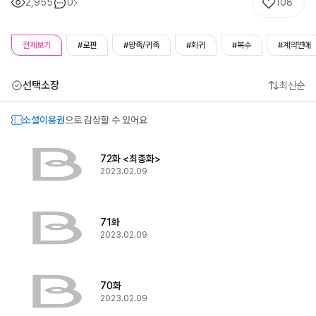
2,955
0
108
전체보기
#로판
#왕족/귀족
#회귀
#복수
#계약연애
선택소장
최신순
소설이용권
으로 감상할 수 있어요
72화 <최종화>
2023.02.09
71화
2023.02.09
70화
2023.02.09