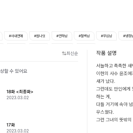
#사내연애
#원나잇
#연하남
#철벽남
#무심남
#냉정
녀
#상처녀
#다정녀
#외유내강
#짝사랑
작품 설명
최신순
서늘하고 촉촉한 새벽
상할 수 있어요
이현의 사수 윤조에
새가 났다.

그런데도 만인에게 
18화 <최종화>
하는 게,

2023.03.02
다들 거기에 속아 넘
우스웠다.

그런 그녀의 뜻밖의 
17화
2023.03.02