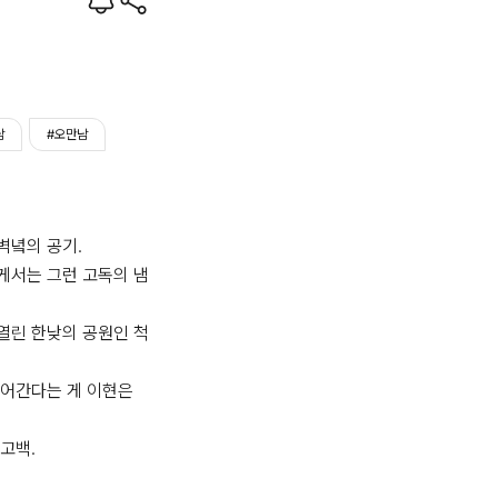
남
#오만남
녘의 공기.

게서는 그런 고독의 냄
열린 한낮의 공원인 척
어간다는 게 이현은 
고백.
