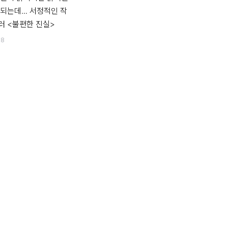
조되는데… 서정적인 작
러 <불편한 진실>
38