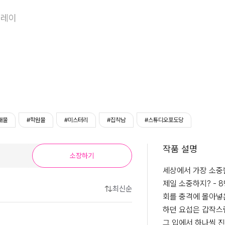
불편한 진실
플레이
대물
#학원물
#미스터리
#집착남
#스튜디오포도당
작품 설명
소장하기
세상에서 가장 소중한
제일 소중하지? - 
최신순
회를 충격에 몰아넣은
하던 요섭은 갑작스럽
그 입에서 하나씩 