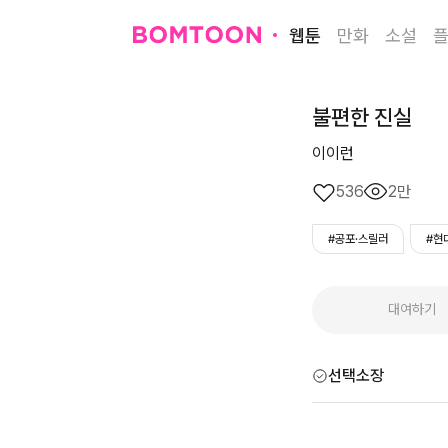
웹툰
만화
소설
불편한 진실
이이런
536
2만
#공포·스릴러
#현
대여하기
선택소장