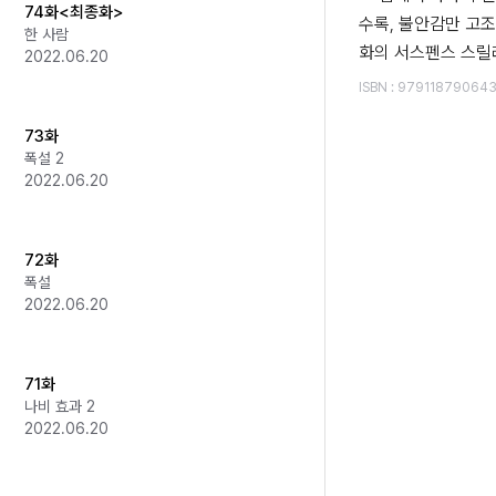
74화<최종화>
수록, 불안감만 고
한 사람
화의 서스펜스 스릴
2022.06.20
ISBN
:
97911879064
73화
폭설 2
2022.06.20
72화
폭설
2022.06.20
71화
나비 효과 2
2022.06.20