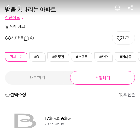
밤을 기다리는 아
밤을 기다리는 아파트
작품정보
유즈키 링고
3,056
4
172
전체보기
#BL
#웹툰판
#소프트
#잔잔
#현대물
대여하기
소장하기
선택소장
최신순
17화 <최종화>
2025.05.15