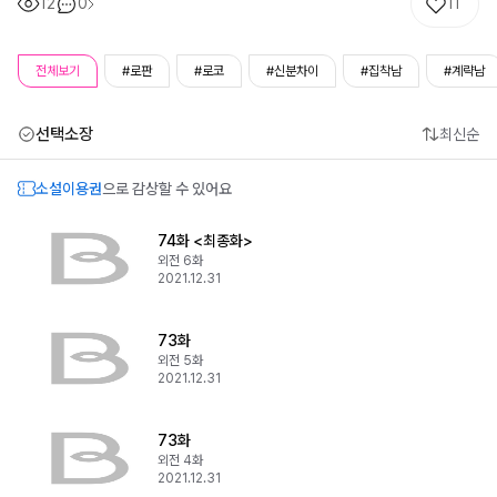
12
0
11
전체보기
#로판
#로코
#신분차이
#집착남
#계략남
선택소장
최신순
소설이용권
으로 감상할 수 있어요
74화 <최종화>
외전 6화
2021.12.31
73화
외전 5화
2021.12.31
73화
외전 4화
2021.12.31