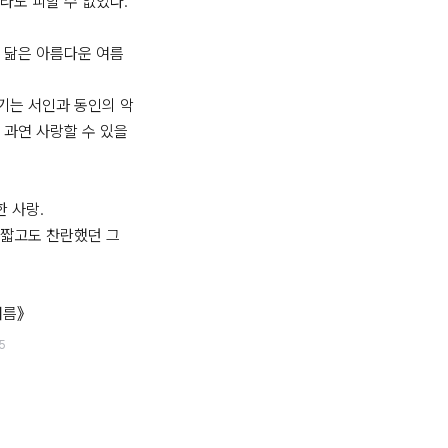
라도 피할 수 없었다.

 닮은 아름다운 여름 
기는 서인과 동인의 악
 과연 사랑할 수 있을
 사랑.

짧고도 찬란했던 그 
여름》
5