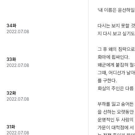
‘내 이름은 윤선하일세.
34화
다시는 보지 못할 
2022.07.08
지 다시 보고 싶기도 
그 후 왜의 침략으로
화마에 휩싸인다.

33화
왜군에게 붙잡혀 절
2022.07.08
그때, 어디선가 날아
를 구한다.

화살의 주인은 다름 
32화
2022.07.08
부하를 잃고 숨어든
을 선하는 오랫동안 
운명적인 두 사람의 
31화
가문이 대척점에 서 
2022.07.08