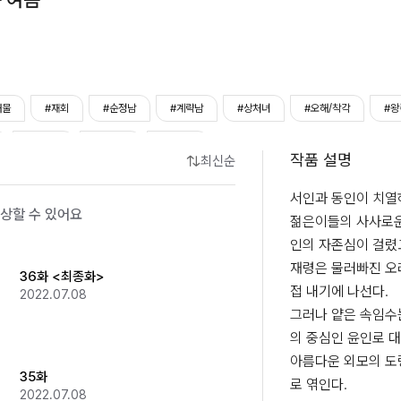
대물
#재회
#순정남
#계략남
#상처녀
#오해/착각
#왕
#직진남
#철벽녀
#까칠녀
작품 설명
최신순
서인과 동인이 치열하
상할 수 있어요
젊은이들의 사사로운
인의 자존심이 걸렸고
재령은 물러빠진 오
36화 <최종화>
접 내기에 나선다.

2022.07.08
그러나 얕은 속임수는
의 중심인 윤인로 대
아름다운 외모의 도
35화
로 엮인다.

2022.07.08