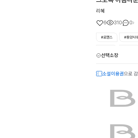
리혜
6
310
0
#로맨스
#동양시
#능력남
#다정녀
선택소장
소설이용권
으로 감