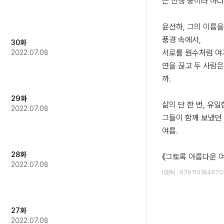
는 전쟁 중이라 하더
윤선하, 그의 이름을
풍경 속에서,

30화
서로를 원수처럼 여
2022.07.08
연을 끊고 두 사람은
까.

29화
삶의 단 한 번, 유일한
2022.07.08
그들이 함께 보냈던 
여름.

28화
《그토록 아름다운 
2022.07.08
ISBN
:
979113184970
27화
2022.07.08