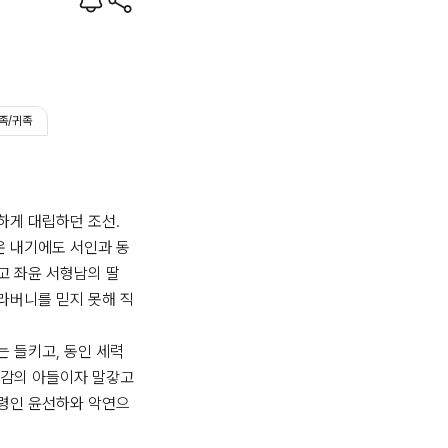
족/귀족
게 대립하던 조선.

 내기에도 서인과 동
 좌윤 서형남의 딸 
라버니를 믿지 못해 직
 들키고, 동인 세력
감의 아들이자 말갛고 
령인 윤선하와 악연으