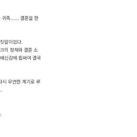
 귀족……. 결혼을 한
짓말이었다.

크의 정체와 결혼 소
배신감에 휩싸여 결국 
 다시 우연한 계기로 루


4