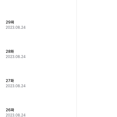
29화
2023.08.24
28화
2023.08.24
27화
2023.08.24
26화
2023.08.24