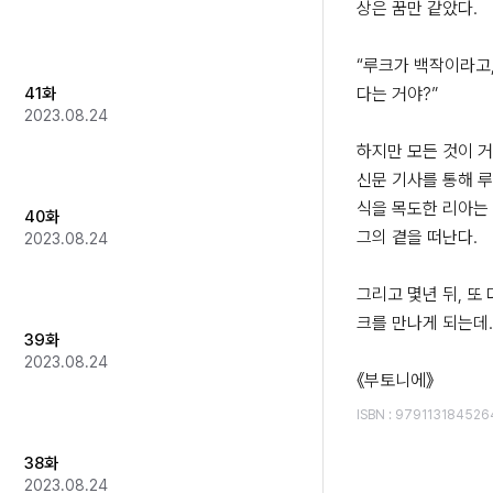
상은 꿈만 같았다.

“루크가 백작이라고,
41화
다는 거야?”

2023.08.24
하지만 모든 것이 거
신문 기사를 통해 루
식을 목도한 리아는 
40화
그의 곁을 떠난다.

2023.08.24
그리고 몇년 뒤, 또
크를 만나게 되는데...
39화
2023.08.24
《부토니에》
ISBN
:
979113184526
38화
2023.08.24