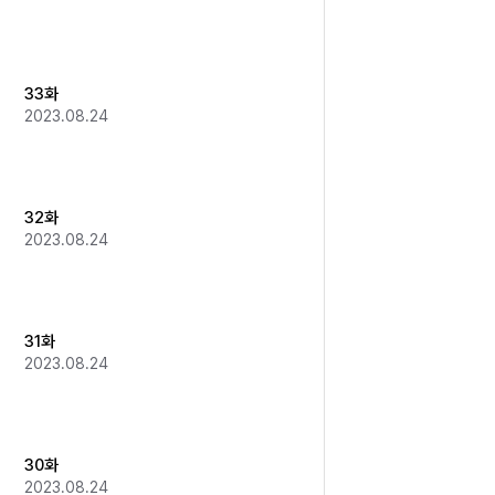
33화
2023.08.24
32화
2023.08.24
31화
2023.08.24
30화
2023.08.24