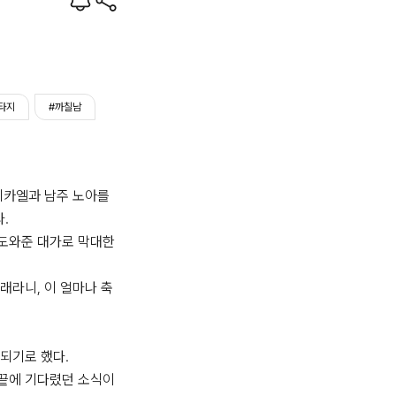
타지
#까칠남
미카엘과 남주 노아를 


 도와준 대가로 막대한 
래라니, 이 얼마나 축
되기로 했다.

끝에 기다렸던 소식이 