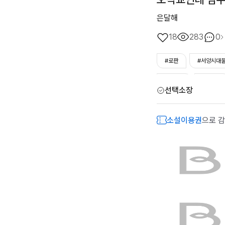
은달해
18
283
0
#로판
#서양시대
#오만남
#후회남
선택소장
소설이용권
으로 감