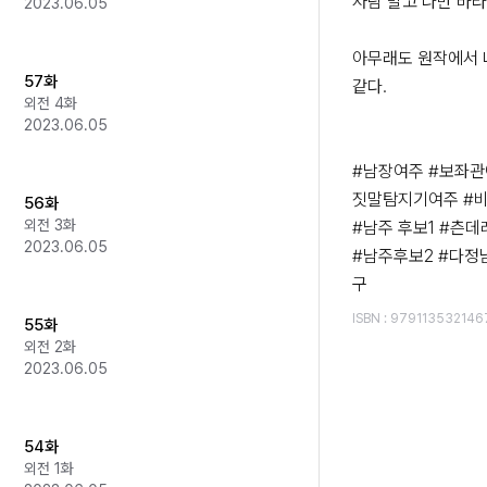
사람 말고 나만 바라
2023.06.05
아무래도 원작에서 너
57화
같다.

외전 4화
2023.06.05
#남장여주 #보좌관
짓말탐지기여주 #비
56화
외전 3화
#남주 후보1 #츤데
2023.06.05
#남주후보2 #다정
구
ISBN
:
979113532146
55화
외전 2화
2023.06.05
54화
외전 1화