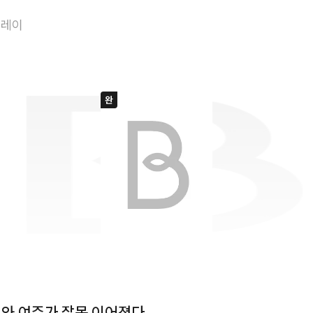
오작교인데 남주와
플레이
와 여주가 잘못 이어졌다