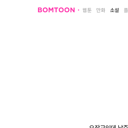
웹툰
만화
소설
오작교인데 남주