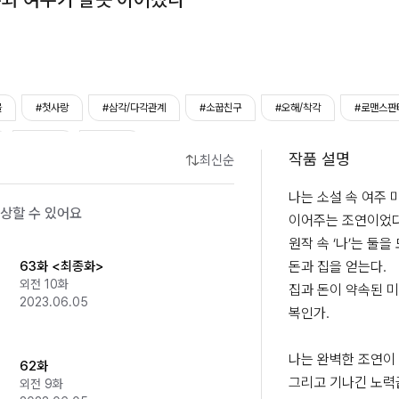
물
#첫사랑
#삼각/다각관계
#소꿉친구
#오해/착각
#로맨스판
#다정남
#능력녀
작품 설명
최신순
나는 소설 속 여주 
상할 수 있어요
이어주는 조연이었다.
원작 속 ‘나’는 둘을
63화 <최종화>
돈과 집을 얻는다.

외전 10화
집과 돈이 약속된 미
2023.06.05
복인가.

나는 완벽한 조연이 
62화
그리고 기나긴 노력
외전 9화