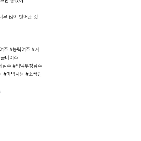
보면 좋겠어.”

무 많이 벗어난 것 
여주 #능력여주 #거
글미여주

레남주 #입덕부정남주

남 #마법사남 #소꿉친
7