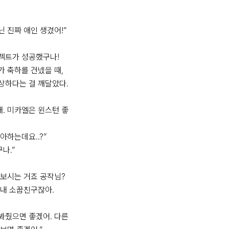
닌 진짜 애인 생겼어!”

젝트가 성공했구나!

 축하를 건넸을 때,

하다는 걸 깨달았다.

해. 미카엘은 윈스턴 좋
아하는데요..?”

나.”

보시는 거죠 공작님?

내 소꿉친구잖아.

봐줬으면 좋겠어. 다른 