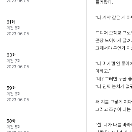
2023.06.05
들려왔다.

“나 계약 같은 게 아
61화
외전 8화
드디어 오작교 프로
2023.06.05
곧장 노아에게 달려가
그제서야 무언가 이상
60화
외전 7화
“나 미카엘 안 좋아
2023.06.05
아하고.”

“네? 그러면 누굴 좋
“너 진짜 눈치가 없구
59화
외전 6화
2023.06.05
왜 저를 그렇게 쳐다
그리고 조슈아 너는 
58화
“셀, 네가 나를 바라
외전 5화