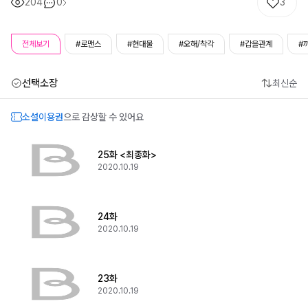
204
0
3
전체보기
#로맨스
#현대물
#오해/착각
#갑을관계
#
선택소장
최신순
소설이용권
으로 감상할 수 있어요
25화 <최종화>
2020.10.19
24화
2020.10.19
23화
2020.10.19