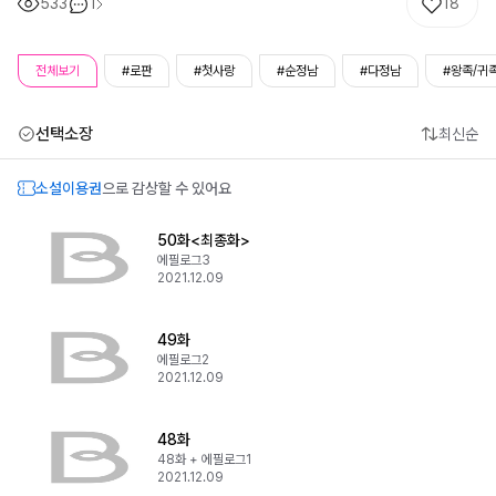
533
1
18
전체보기
#로판
#첫사랑
#순정남
#다정남
#왕족/귀
선택소장
최신순
소설이용권
으로 감상할 수 있어요
50화<최종화>
에필로그3
2021.12.09
49화
에필로그2
2021.12.09
48화
48화 + 에필로그1
2021.12.09