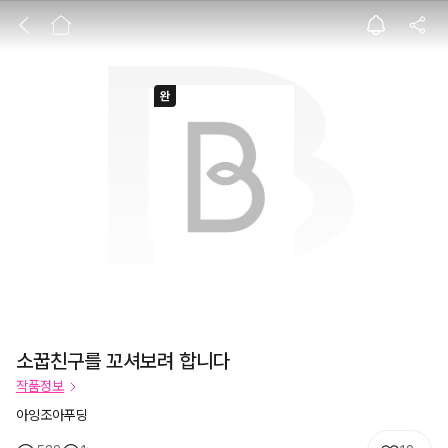
소꿉친구를 꼬셔보
소꿉친구를 꼬셔보려 합니다
작품정보
아잉조아푸딩