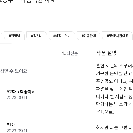
#철벽남
#직진녀
#쾌활발랄녀
#갑을관계
#빙의/차원이동
틱코미디
작품 설명
최신순
흔한 로판의 조무래기
상할 수 있어요
기구한 운명을 딛고
주인공도 아니고, 예
파멸을 맞는 메인 악
52화 <최종화>
때마다 별 시답지 않
2023.09.11
담당하는 '비호감 캐
올렛으로. 

51화
하지만 나는 그런 바
2023.09.11