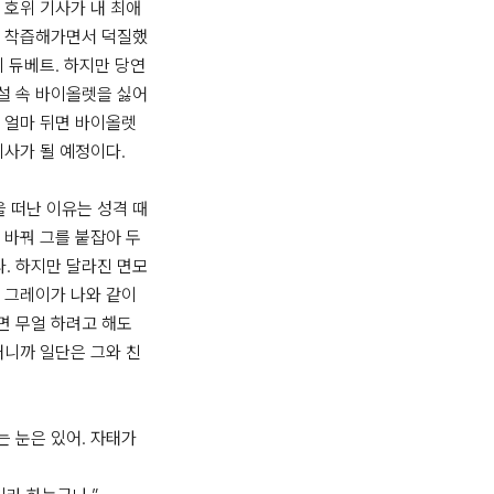
 호위 기사가 내 최애
서 착즙해가면서 덕질했
이 듀베트. 하지만 당연
설 속 바이올렛을 싫어
 얼마 뒤면 바이올렛
사가 될 예정이다. 

 떠난 이유는 성격 때
 바꿔 그를 붙잡아 두
. 하지만 달라진 면모
 그레이가 나와 같이 
 무얼 하려고 해도 
러니까 일단은 그와 친
는 눈은 있어. 자태가 