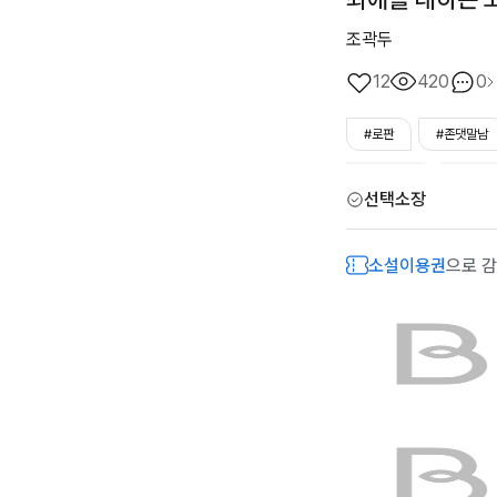
조곽두
12
420
0
#로판
#존댓말남
#츤데레남
#로맨
선택소장
소설이용권
으로 감