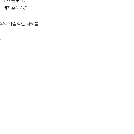
라 하는구나.”

 생각뿐이야.”

주의 바람직한 자세를 
3