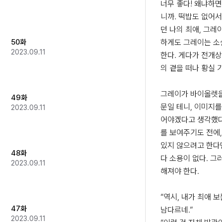
너무 좋다! 왜냐하면
니까. 떡밥도 없어
던 나의 최애, 그레
50화
하게도 그레이는 소
2023.09.11
한다. 게다가 전개상
의 곁을 떠나 황실 기
그레이가 바이올렛을
49화
문일 테니, 이미지를
2023.09.11
어야겠다고 생각했다
를 보여주기도 전에,
있지 않으려고 한다면
48화
다 소용이 없다. 그
2023.09.11
해져야 한다. 

“역시, 내가 최애 보
47화
남다르네.”

2023.09.11