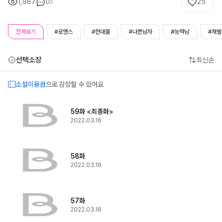
1,987
0
25
전체보기
#로맨스
#현대물
#나쁜남자
#능력남
#재벌
선택소장
최신순
소설이용권
으로 감상할 수 있어요
59화 <최종화>
2022.03.16
58화
2022.03.16
57화
2022.03.16