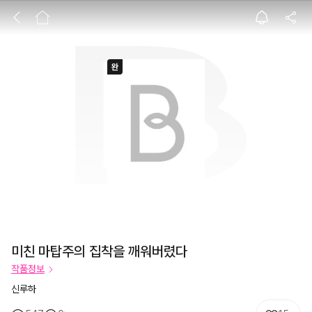
미친 마탑주의 집
미친 마탑주의 집착을 깨워버렸다
작품정보
신루하