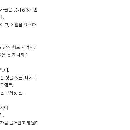
 가끔은 못마땅했지만 
.

이고, 이혼을 요구하
 당신 형도 역겨워.”

은 못 하니까.”

어. 

슨 짓을 했든, 네가 무
근했든.

 그까짓 일. 

서야.

.

자를 끌어안고 영원히 