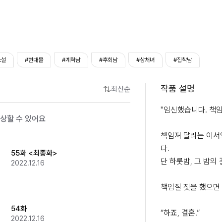
소설
#현대물
#계략남
#후회남
#상처녀
#집착남
작품 설명
최신순
"임신했습니다. 책임져
상할 수 있어요
책임져 달라는 이서
다.

55화 <최종화>
단 하룻밤, 그 밤의
2022.12.16
책임질 짓을 했으면 
54화
“하죠, 결혼.”

2022.12.16