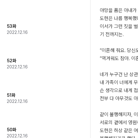
야망을 품은 아내가
도현은 나름 행복했다
53화
이서가 그런 짓을 벌
2022.12.16
기 전까지는. 

“이혼해 줘요. 당신도
“역겨워도 참아. 이혼
52화
2022.12.16
네가 누구건 난 상관없
내 가족이 너에게 무
슨 생각으로 내게 접
51화
전부 다 아무것도 아닌
2022.12.16
같이 불행해지자, 이
서로의 곁에서 영원히
50화
도현은 허상 같은 여
2022.12.16