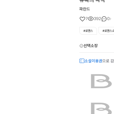
파란드
7
392
0
#로맨스
#로맨스
선택소장
소설이용권
으로 감