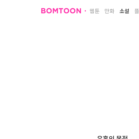
웹툰
만화
소설
유혹의 목적