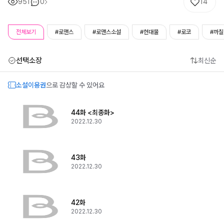
951
0
14
전체보기
#로맨스
#로맨스소설
#현대물
#로코
#까칠
선택소장
최신순
소설이용권
으로 감상할 수 있어요
44화 <최종화>
2022.12.30
43화
2022.12.30
42화
2022.12.30