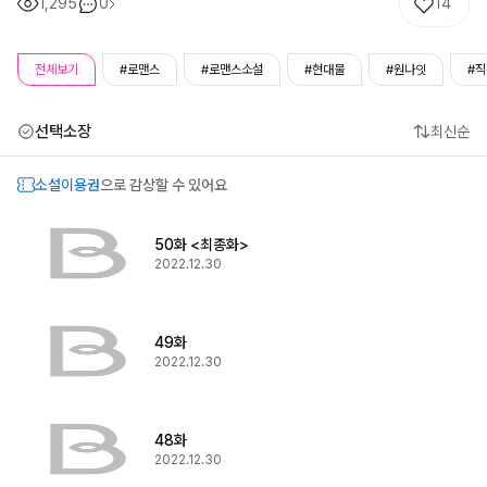
1,295
0
14
전체보기
#로맨스
#로맨스소설
#현대물
#원나잇
#
선택소장
최신순
소설이용권
으로 감상할 수 있어요
50화 <최종화>
2022.12.30
49화
2022.12.30
48화
2022.12.30