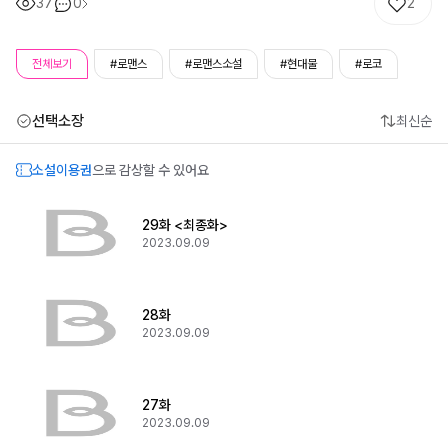
37
0
2
전체보기
#로맨스
#로맨스소설
#현대물
#로코
선택소장
최신순
소설이용권
으로 감상할 수 있어요
29화 <최종화>
2023.09.09
28화
2023.09.09
27화
2023.09.09