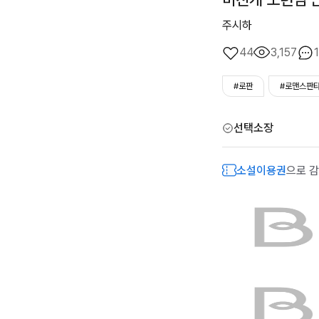
주시하
44
3,157
1
#로판
#로맨스판
선택소장
소설이용권
으로 감