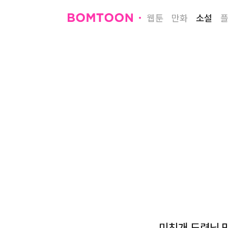
웹툰
만화
소설
미친개 도련님 