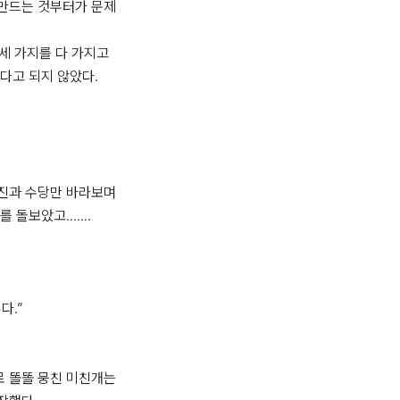
만드는 것부터가 문제
끼’ 세 가지를 다 가지고 
다고 되지 않았다.

진과 수당만 바라보며 
를 돌보았고…….

.”

 똘똘 뭉친 미친개는 