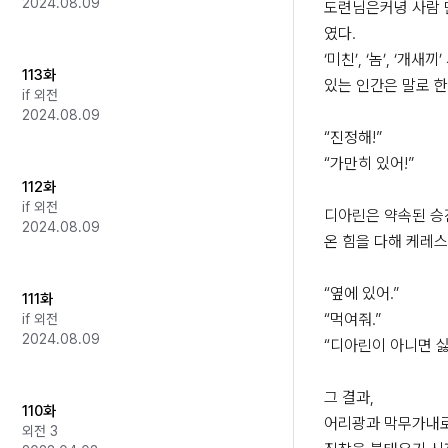
2024.08.09
도련님은커녕 사람 
였다.

‘미친’, ‘놈’, ‘개새
113화
있는 인간은 말로 한
if 외전
2024.08.09
“진정해!”

“가만히 있어!”

112화
if 외전
디아린은 약속된 승
2024.08.09
온 힘을 다해 케레스
“옆에 있어.”

111화
“먹여줘.”

if 외전
2024.08.09
“디아린이 아니면 싫다
그 결과,

110화
어리광과 막무가내로
외전 3