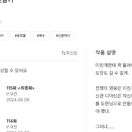
타지
#궁정물
#복수
#신분차이
작품 설명
최신순
미친개한테 콱 물려버
상할 수 있어요
도망도 갈 수 없게.

115화 <최종화>
전쟁의 영웅은 미친개
if 외전
신관 디아린은 자신
2024.08.09
를 도련님으로 만들
야 했다.

114화
그러나……

if 외전