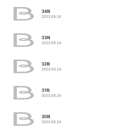
34화
2023.05.24
33화
2023.05.24
32화
2023.05.24
31화
2023.05.24
30화
2023.05.24