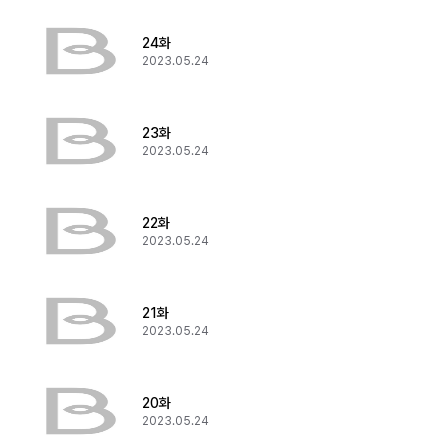
24화
2023.05.24
23화
2023.05.24
22화
2023.05.24
21화
2023.05.24
20화
2023.05.24