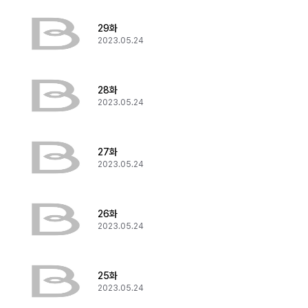
29화
2023.05.24
28화
2023.05.24
27화
2023.05.24
26화
2023.05.24
25화
2023.05.24