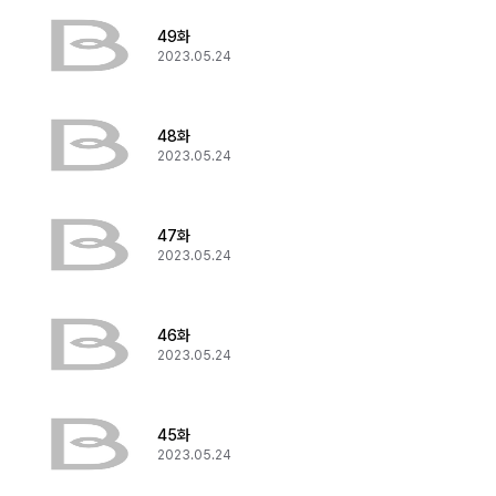
49화
2023.05.24
48화
2023.05.24
47화
2023.05.24
46화
2023.05.24
45화
2023.05.24