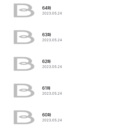
64화
2023.05.24
63화
2023.05.24
62화
2023.05.24
61화
2023.05.24
60화
2023.05.24