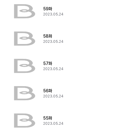
59화
2023.05.24
58화
2023.05.24
57화
2023.05.24
56화
2023.05.24
55화
2023.05.24