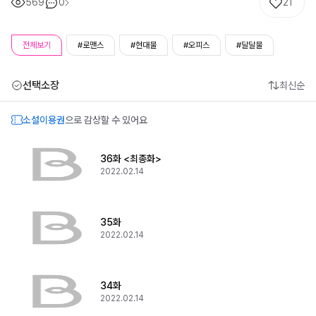
569
0
21
전체보기
#로맨스
#현대물
#오피스
#달달물
선택소장
최신순
소설이용권
으로 감상할 수 있어요
36화 <최종화>
2022.02.14
35화
2022.02.14
34화
2022.02.14