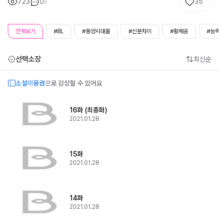
723
0
35
전체보기
#BL
#동양시대물
#신분차이
#황제공
#능
선택소장
최신순
소설이용권
으로 감상할 수 있어요
16화 (최종화)
2021.01.28
15화
2021.01.28
14화
2021.01.28