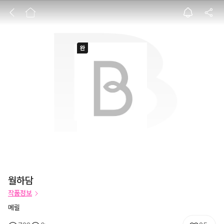
월하담
월하담
작품정보
메릴