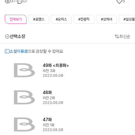
311
0
5
전체보기
#로맨스
#오피스
#전문직
#상처녀
#일상물
선택소장
최신순
소설이용권
으로 감상할 수 있어요
49화 <최종화>
외전 3화
2023.06.08
48화
외전 2화
2023.06.08
47화
외전 1화
2023.06.08