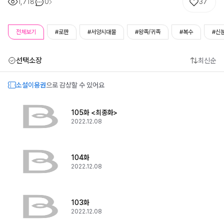
1,718
0
37
전체보기
#로판
#서양시대물
#왕족/귀족
#복수
#신
선택소장
최신순
소설이용권
으로 감상할 수 있어요
105화 <최종화>
2022.12.08
104화
2022.12.08
103화
2022.12.08